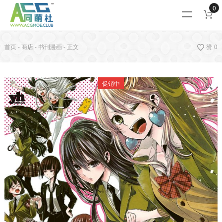
0
首页
-
商店
-
书刊漫画
-
正文
赞
0
促销中
🔍