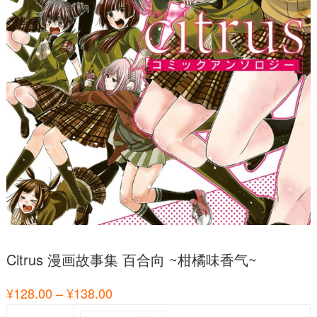
Citrus 漫画故事集 百合向 ~柑橘味香气~
¥
128.00
–
¥
138.00