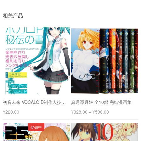
相关产品
初音未来 VOCALOID制作人技术手册 ネット時代のボカロP
真月谭月姬 全10部 完结漫画集
¥
220.00
¥
328.00
–
¥
598.00
促销中