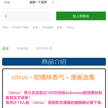
时效
加入购物车
SKU：
4758077886
分类：
书刊漫画
标签：
Citrus
描述
其他信息
用户评论 (0)