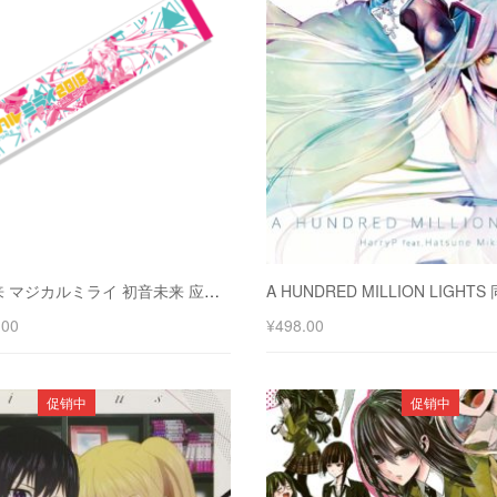
2018 魔法未来 マジカルミライ 初音未来 应援毛巾
.00
¥
498.00
促销中
促销中