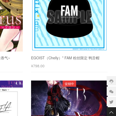
味香气~
EGOIST（Chelly）* FAM 粉丝限定 鸭舌帽
¥
798.00
促销中