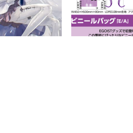
EGOIST（Chelly）GREATEST HITS 2011-2017“ALTER EGO” 珍藏合集
85.00
¥
198.00