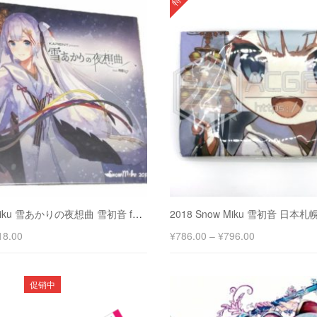
2018 Snow Miku 雪あかりの夜想曲 雪初音 feat.初音未来
18.00
¥
786.00
–
¥
796.00
促销中