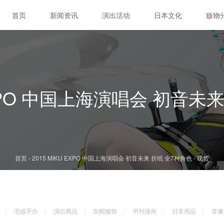
首页
新闻资讯
演出活动
日本文化
贩物
 EXPO 中国上海演唱会 初音未
首页
-
2015 MIKU EXPO 中国上海演唱会 初音未来 折纸 全7种角色
-
现货
毛绒手办
演出商品
衣帽服饰
书刊漫画
日常用品
音像