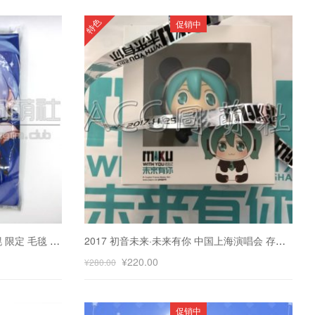
特色
促销中
2017 Snow Miku 雪初音 日本札幌 限定 毛毯 空调毯
2017 初音未来·未来有你 中国上海演唱会 存钱储蓄罐+彩带
¥
220.00
¥
280.00
促销中