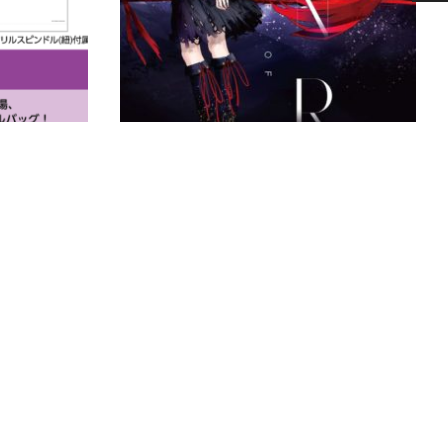
EGOIST（Chelly）Greeting Tour 2017 「E /A」 塑料抽绳包
EGOIST（Chelly）KABANERI OF THE IRON FORTRESS
¥
218.00
–
¥
378.00