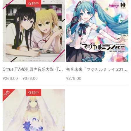
促销中
Citrus TV动漫 原声音乐大碟 -To fear love is to fear life-
初音未来「マジカルミライ 2017」2017魔法未来 官方专辑
¥
368.00
–
¥
378.00
¥
278.00
特色
促销中