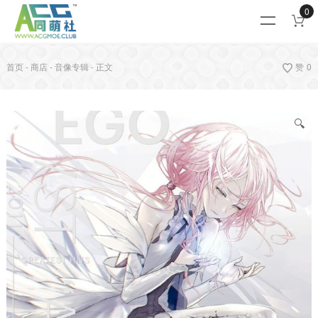
0
首页
-
商店
-
音像专辑
-
正文
赞
0
🔍