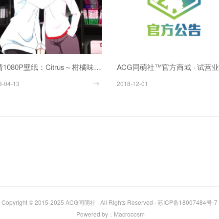
超清1080P壁纸：Citrus～柑橘味香气～ 第一季（共82P）
ACG同萌社™官方商城 · 试营
8-04-13
2018-12-01
Copyright © 2015-2025
ACG同萌社
· All Rights Reserved ·
苏ICP备18007484号-7
Powered by：
Macrocosm️