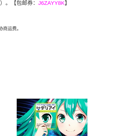
！）。【包邮券：
J6ZAYY8K
】
协商运费。