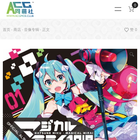
0
首页
-
商店
-
音像专辑
-
正文
赞
0
🔍