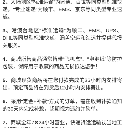
2、
大陆地区“标准运输”为圆通、百世等同类型标准快
递，“专业速递”为顺丰、EMS、京东等同类型专业速
递。
3、
港澳台地区“标准运输”为顺丰、EMS、UPS、
DHL等同类型标准快递，涵盖空运和海运并提供代报
关服务。
4、
商城所售商品通常皆带“飞机盒”、“泡泡纸”等防护
包装，保障用于收藏的商品无损抵达您手！
5、
商城现货商品将在您付款完成的36小时内安排寄
出，预定商品将在到货后12小时内安排寄出。
6、
采用“定金+补款”方式的订单，需在收到补款通知
的30天内完成补款，超期视为违约并砍单。
7、
商城全年7✖24小时营业，快递货运运输视当地工