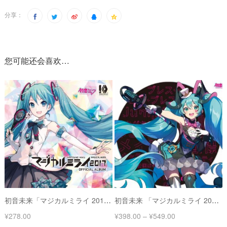
分享：
您可能还会喜欢…
初音未来「マジカルミライ 2017」2017魔法未来 官方专辑
初音未来 「マジカルミライ 2019」 2019魔法未来 官方专辑
¥
278.00
¥
398.00
–
¥
549.00