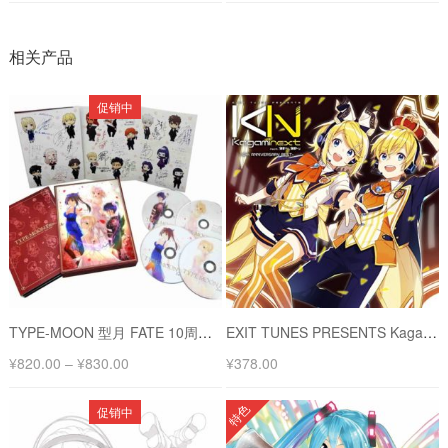
相关产品
促销中
TYPE-MOON 型月 FATE 10周年纪念限定 蓝光礼盒 Fes.10th ANNIVERSARY
EXIT TUNES PRESENTS Kagaminext 镜音铃、镜音连 -10周年纪念最佳专辑-
¥
820.00
–
¥
830.00
¥
378.00
特色
促销中