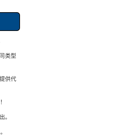
。
等同类型
并提供代
手！
出。
单。