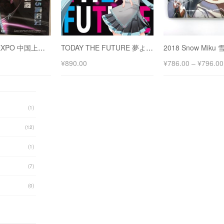
2015 MIKU EXPO 中国上海演唱会 初音未来 折纸 全7种角色
TODAY THE FUTURE 夢よ未来へ 同人音乐 feat.初音未来
¥
890.00
¥
786.00
–
¥
796.00
(1)
(12)
(1)
(7)
(0)