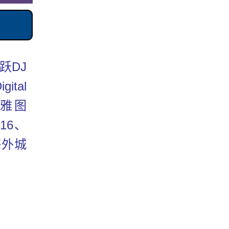
跃DJ
tal
西雅图
16、
海外城