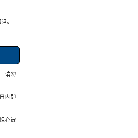
惠码。
。请勿
日内即
担心被