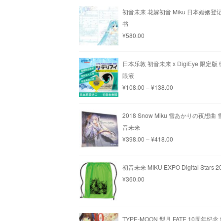
初音未来 花嫁初音 Miku 日本婚姻登
书
¥
580.00
日本乐敦 初音未来 x DigiEye 限定
眼液
¥
108.00
–
¥
138.00
2018 Snow Miku 雪あかりの夜想曲 雪
音未来
¥
398.00
–
¥
418.00
初音未来 MIKU EXPO Digital Stars 
¥
360.00
TYPE-MOON 型月 FATE 10周年纪念 