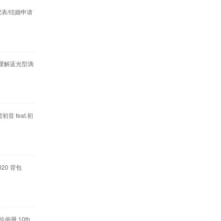
记表/结婚申请
版 缓解蓝光型滴
初音 feat.初
2020 背包
绘画册 10th