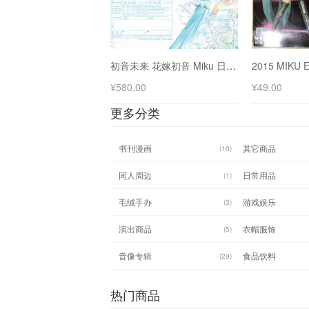
初音未来 花嫁初音 Miku 日本婚姻登记表/结婚申请书
¥
580.00
¥
49.00
更多分类
书刊漫画
其它商品
(10)
同人周边
日常用品
(1)
毛绒手办
游戏娱乐
(3)
演出商品
衣帽服饰
(5)
音像专辑
食品饮料
(29)
热门商品