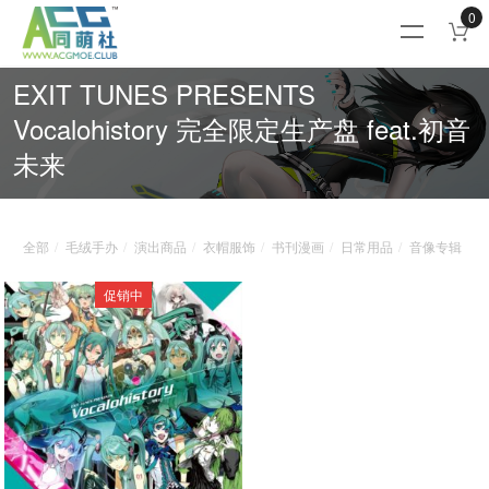
0
EXIT TUNES PRESENTS
Vocalohistory 完全限定生产盘 feat.初音
未来
全部
毛绒手办
演出商品
衣帽服饰
书刊漫画
日常用品
音像专辑
促销中